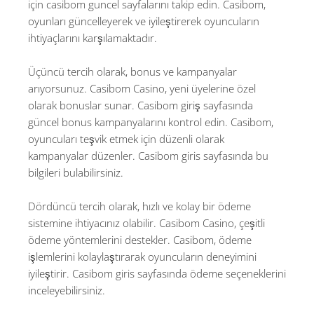
için casibom guncel sayfalarını takip edin. Casibom,
oyunları güncelleyerek ve iyileştirerek oyuncuların
ihtiyaçlarını karşılamaktadır.
Üçüncü tercih olarak, bonus ve kampanyalar
arıyorsunuz. Casibom Casino, yeni üyelerine özel
olarak bonuslar sunar. Casibom giriş sayfasında
güncel bonus kampanyalarını kontrol edin. Casibom,
oyuncuları teşvik etmek için düzenli olarak
kampanyalar düzenler. Casibom giris sayfasında bu
bilgileri bulabilirsiniz.
Dördüncü tercih olarak, hızlı ve kolay bir ödeme
sistemine ihtiyacınız olabilir. Casibom Casino, çeşitli
ödeme yöntemlerini destekler. Casibom, ödeme
işlemlerini kolaylaştırarak oyuncuların deneyimini
iyileştirir. Casibom giris sayfasında ödeme seçeneklerini
inceleyebilirsiniz.