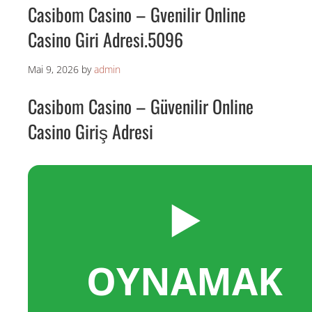
Casibom Casino – Gvenilir Online
Casino Giri Adresi.5096
Mai 9, 2026
by
admin
Casibom Casino – Güvenilir Online
Casino Giriş Adresi
▶️
OYNAMAK