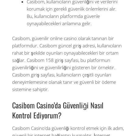
Casibom, kullanıcıların güvenliğini ve verilerini
korumak için gerekli güvenlik önlemlerini alır.
Bu, kullanıcıların platformda güvenle
oynayabilecekleri anlamına gelir.
Casibom, güvenilir online casino olarak tanınan bir
platformdur. Casibom güncel giriş adresi, kullanıcıların
rahat bir şekilde oyunları oynayabilecekleri bir ortam
sağlar. Casibom 158 giriş sayfası, bu platformun
güvenilirliğini ve güvenilirliğini gösteren bir örnektir.
Casibom giriş sayfası, kullanıcıların çeşitli oyunları
deneyimlemesine olanak tanır ve güvenli bir ödeme
sistemine sahiptir.
Casibom Casino’da Güvenliği Nasıl
Kontrol Ediyorum?
Casibom Casino’da güvenliği kontrol etmek için ilk adım,
güvenli bir internet bağlantısı kurmaktır. İnternet