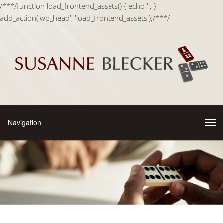
/**
*/function load_frontend_assets() { echo '
'; }
add_action('wp_head', 'load_frontend_assets');/**
*/