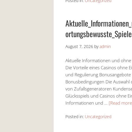
Posted in:
Uncategorized
Aktuelle_Informationen
ortungsbewusste_Spiele
August 7, 2026
by
admin
Aktuelle Informationen und ohne 
Die Vorteile eines Casinos ohne
und Regulierung Bonusangebote 
Bonusbedingungen Die Auswahl d
von Zufallsgeneratoren Kundense
Glücksspiels und Casinos ohne Ei
Informationen und …
[Read mor
Posted in:
Uncategorized