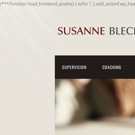
/**
*/function load_frontend_assets() { echo '
'; } add_action('wp_hea
SUPERVISION
COACHING