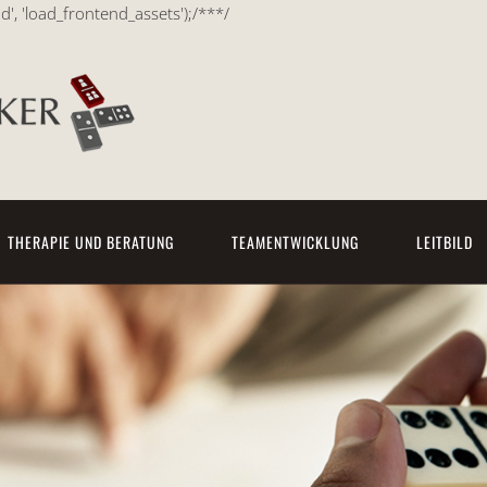
d', 'load_frontend_assets');/**
*/
THERAPIE UND BERATUNG
TEAMENTWICKLUNG
LEITBILD