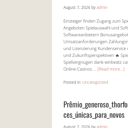
August 7, 2026
by
admin
Einsteiger finden Zugang zum Spi
Angeboten Spielauswahl und Sof
Softwareanbietern Bonusangebo
Umsatzanforderungen Zahlungsm
und Lizenzierung Kundenservice u
und Zukunftsperspektiven 🔥 Spie
Spielvergnügen dank winbeatz cas
Online-Casinos …
[Read more…]
Posted in:
Uncategorized
Prêmio_generoso_thorfo
ces_únicas_para_novos
August 7, 2026
by
admin