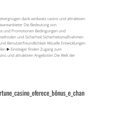
elvergnügen dank winbeatz casino und attraktiven
twareanbieter Die Bedeutung von
te und Promotionen Bedingungen und
ethoden und Sicherheit Sicherheitsmaßnahmen
nd Benutzerfreundlichkeit Aktuelle Entwicklungen
len ▶️ Einsteiger finden Zugang zum
ino und attraktiven Angeboten Die Welt der
rtune_casino_oferece_bônus_e_chan