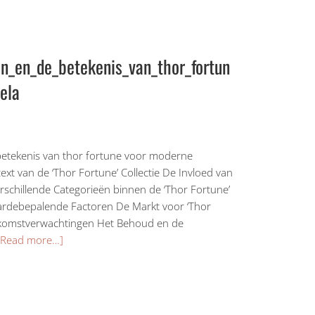
en_en_de_betekenis_van_thor_fortun
ela
betekenis van thor fortune voor moderne
xt van de ‘Thor Fortune’ Collectie De Invloed van
rschillende Categorieën binnen de ‘Thor Fortune’
ardebepalende Factoren De Markt voor ‘Thor
ekomstverwachtingen Het Behoud en de
[Read more…]